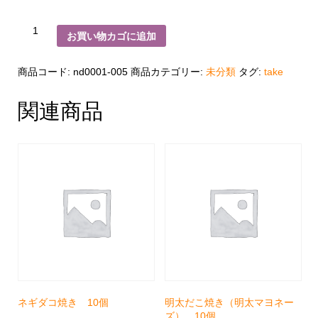
ネ
お買い物カゴに追加
ギ
ダ
コ
焼
商品コード:
nd0001-005
商品カテゴリー:
未分類
タグ:
take
き
8
個
関連商品
個
ネギダコ焼き 10個
明太だこ焼き（明太マヨネー
ズ） 10個