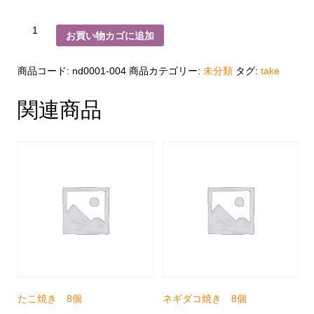
ネ
お買い物カゴに追加
ギ
ダ
コ
焼
商品コード:
nd0001-004
商品カテゴリー:
未分類
タグ:
take
き
6
個
関連商品
個
たこ焼き 8個
ネギダコ焼き 8個